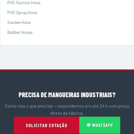
PVC Suction Hose
PVC Spray Hose
Garden Hose
Rubber Hoses
PRECISA DE MANGUEIRAS INDUSTRIAIS?
Conte-nos o que precisa — respondemos em até 24 h com preço
direto da fábrica.
SOLICITAR COTAÇÃO
💬 WHATSAPP