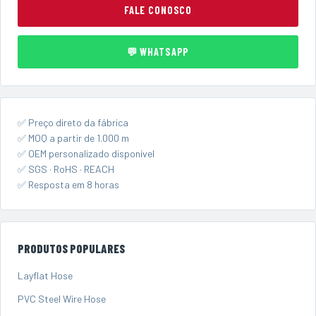
FALE CONOSCO
💬 WHATSAPP
✅ Preço direto da fábrica
✅ MOQ a partir de 1.000 m
✅ OEM personalizado disponível
✅ SGS · RoHS · REACH
✅ Resposta em 8 horas
PRODUTOS POPULARES
Layflat Hose
PVC Steel Wire Hose