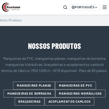
PORTUGUÊS
Início
›
Produtos
NOSSOS PRODUTOS
Mangueiras de PVC, mangueiras planas, mangueiras de borracha,
mangueiras hidráulicas, braçadeiras e acoplamentos camlock
diretos de fábrica. MOQ 1.000 m · OEM disponível · Mais de 60 países.
MANGUEIRAS PLANAS
MANGUEIRAS DE PVC
MANGUEIRAS DE BORRACHA
MANGUEIRAS HIDRÁULICAS
BRAÇADEIRAS
ACOPLAMENTOS CAMLOCK