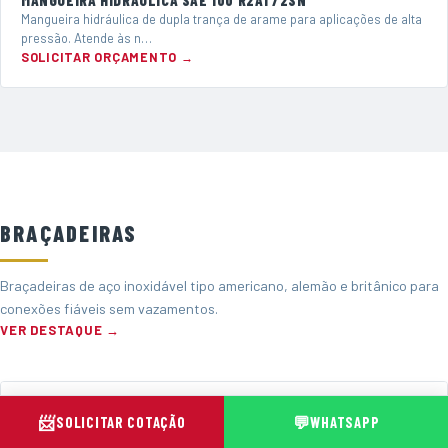
MANGUEIRA HIDRÁULICA SAE 100 R2AT/2SN
Mangueira hidráulica de dupla trança de arame para aplicações de alta
pressão. Atende às n…
SOLICITAR ORÇAMENTO →
BRAÇADEIRAS
Braçadeiras de aço inoxidável tipo americano, alemão e britânico para
conexões fiáveis sem vazamentos.
VER DESTAQUE →
📨
💬
SOLICITAR COTAÇÃO
WHATSAPP