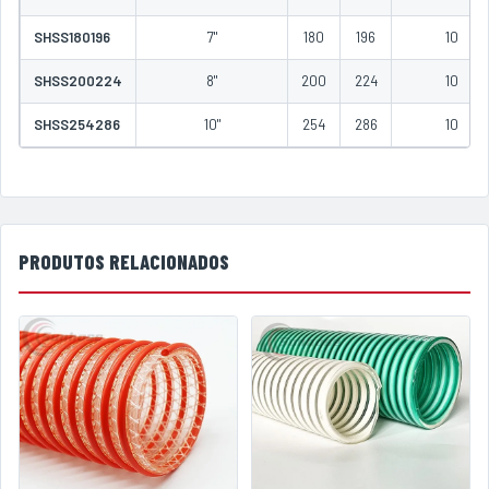
SHSS180196
7"
180
196
10
SHSS200224
8"
200
224
10
SHSS254286
10"
254
286
10
PRODUTOS RELACIONADOS