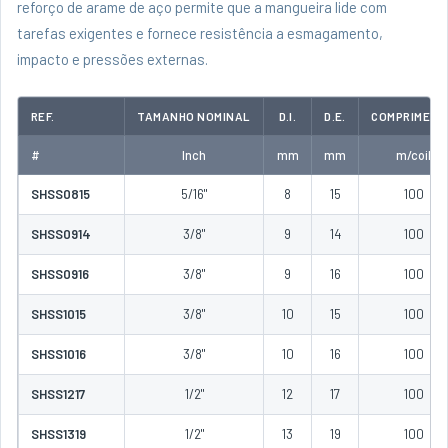
reforço de arame de aço permite que a mangueira lide com
tarefas exigentes e fornece resistência a esmagamento,
impacto e pressões externas.
REF.
TAMANHO NOMINAL
D.I.
D.E.
COMPRIMENT
#
Inch
mm
mm
m/coil
SHSS0815
5/16"
8
15
100
SHSS0914
3/8"
9
14
100
SHSS0916
3/8"
9
16
100
SHSS1015
3/8"
10
15
100
SHSS1016
3/8"
10
16
100
SHSS1217
1/2"
12
17
100
SHSS1319
1/2"
13
19
100