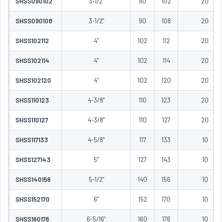
SHSS090102
3-1/2"
90
102
20
SHSS090108
3-1/2"
90
108
20
SHSS102112
4"
102
112
20
SHSS102114
4"
102
114
20
SHSS102120
4"
102
120
20
SHSS110123
4-3/8"
110
123
20
SHSS110127
4-3/8"
110
127
20
SHSS117133
4-5/8"
117
133
10
SHSS127143
5"
127
143
10
SHSS140156
5-1/2"
140
156
10
SHSS152170
6"
152
170
10
SHSS160176
6-5/16"
160
176
10