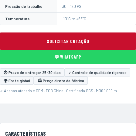
Pressão de trabalho
30 – 120 PSI
Temperatura
-10°C to +65°C
SOLICITAR COTAÇÃO
💬 WHATSAPP
⏱ Prazo de entrega: 25-30 dias
✓ Controle de qualidade rigoroso
🌍 Frete global
🏭 Preço direto da fábrica
✓ Apenas atacado e OEM · FOB China · Certificado SGS · MOQ 1.000 m
CARACTERÍSTICAS