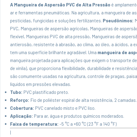
A Mangueira de Aspersão PVC de Alta Pressão
é amplamente
ar e ferramentas pneumáticas. Na agricultura, a mangueira de as
pesticidas, fungicidas e soluções fertilizantes.
Pseudônimos:
M
PVC, Mangueiras de aspersão agrícolas, Mangueiras de aspersão
flexível, Mangueiras PVC de alta pressão, Mangueiras de aspersão
antierosão, resistente à abrasão, ao clima, ao óleo, a ácidos, a e
tem uma superfície brilhante agradável. Uma
mangueira de asp
mangueira projetada para aplicações que exigem o transporte de 
de vinila), que proporciona flexibilidade, durabilidade e resistê
são comumente usadas na agricultura, controle de pragas, paisa
líquidos em pressões elevadas.
Tubo:
PVC plastificado preto.
Reforço:
Fio de poliéster espiral de alta resistência, 2 camadas.
Cobertura:
PVC canelado misto e PVC liso.
Aplicação:
Para ar, água e produtos químicos moderados.
Faixa de temperatura:
-5 °C a +60 °C (23 °F a 140 °F)
|