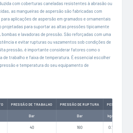
duzida com coberturas caneladas resistentes à abrasão ou
sticidas, as mangueiras de aspersão são fabricadas com
 para aplicações de aspersão em gramados e ornamentais
 projetadas para suportar as altas pressões tipicamente
, bombas e lavadoras de pressão. São reforçadas com uma
istência e evitar rupturas ou vazamentos sob condições de
lta pressão, é importante considerar fatores como o
de trabalho e faixa de temperatura. É essencial escolher
 pressão e temperatura do seu equipamento de
TO
PRESSÃO DE TRABALHO
PRESSÃO DE RUPTURA
PESO
COT
Bar
Bar
kg/m
40
160
0.14
COT