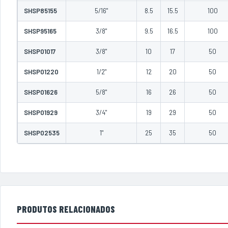
SHSP85155
5/16"
8.5
15.5
100
SHSP95165
3/8"
9.5
16.5
100
SHSP01017
3/8"
10
17
50
SHSP01220
1/2"
12
20
50
SHSP01626
5/8"
16
26
50
SHSP01929
3/4"
19
29
50
SHSP02535
1"
25
35
50
PRODUTOS RELACIONADOS