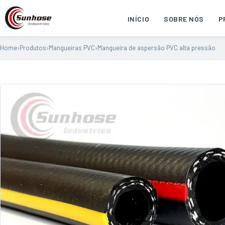
INÍCIO
SOBRE NÓS
P
Home
›
Produtos
›
Mangueiras PVC
›
Mangueira de aspersão PVC alta pressão