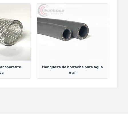
ransparente
Mangueira de borracha para água
da
e ar