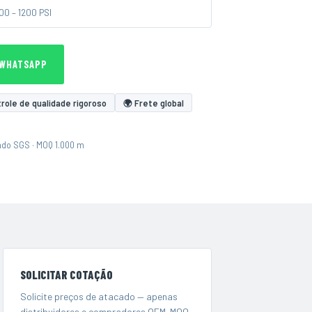
00 – 1200 PSI
 WHATSAPP
role de qualidade rigoroso
🌍 Frete global
ado SGS · MOQ 1.000 m
SOLICITAR COTAÇÃO
Solicite preços de atacado — apenas
distribuidores e compradores OEM. MOQ