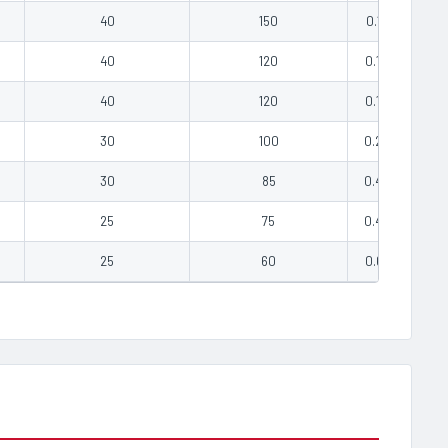
40
150
0.17
COT
40
120
0.19
COT
40
120
0.19
COT
30
100
0.26
COT
30
85
0.43
COT
25
75
0.49
COT
25
60
0.61
COT