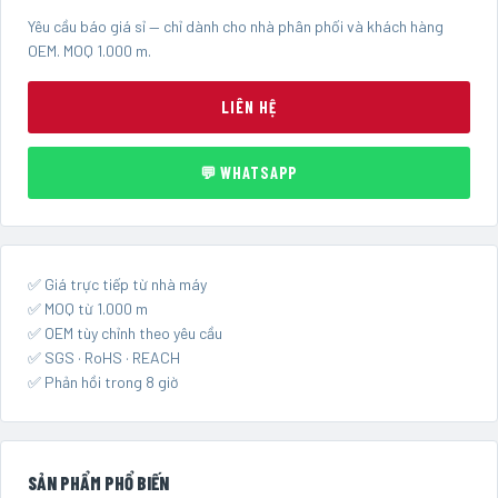
Yêu cầu báo giá sỉ — chỉ dành cho nhà phân phối và khách hàng
OEM. MOQ 1.000 m.
LIÊN HỆ
💬 WHATSAPP
✅ Giá trực tiếp từ nhà máy
✅ MOQ từ 1.000 m
✅ OEM tùy chỉnh theo yêu cầu
✅ SGS · RoHS · REACH
✅ Phản hồi trong 8 giờ
SẢN PHẨM PHỔ BIẾN