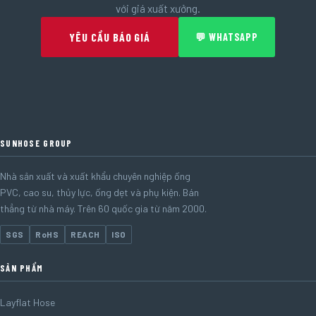
với giá xuất xưởng.
YÊU CẦU BÁO GIÁ
💬 WHATSAPP
SUNHOSE GROUP
Nhà sản xuất và xuất khẩu chuyên nghiệp ống
PVC, cao su, thủy lực, ống dẹt và phụ kiện. Bán
thẳng từ nhà máy. Trên 60 quốc gia từ năm 2000.
SGS
RoHS
REACH
ISO
SẢN PHẨM
Layflat Hose