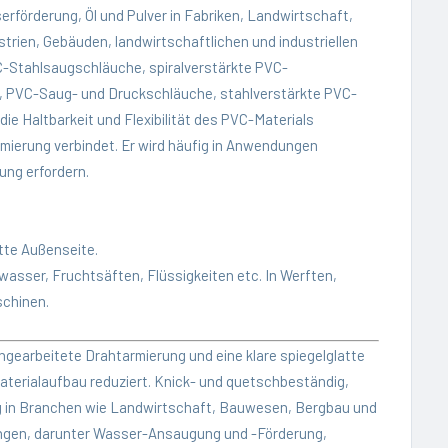
erförderung
, Öl und Pulver in Fabriken, Landwirtschaft,
trien, Gebäuden, landwirtschaftlichen und industriellen
-Stahlsaugschläuche, spiralverstärkte PVC-
 PVC-Saug- und Druckschläuche, stahl­verstärkte PVC-
die Haltbarkeit und Flexibilität des PVC-Materials
armierung verbindet. Er wird häufig in Anwendungen
ung erfordern.
tte Außenseite.
asser, Fruchtsäften, Flüssigkeiten etc. In Werften,
schinen.
ingearbeitete Drahtarmierung und eine klare spiegelglatte
aterialaufbau reduziert. Knick- und quetschbeständig,
fig in Branchen wie Landwirtschaft, Bauwesen, Bergbau und
dungen, darunter Wasser-Ansaugung und -Förderung,