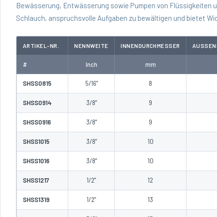
Bewässerung, Entwässerung sowie Pumpen von Flüssigkeiten un
Schlauch, anspruchsvolle Aufgaben zu bewältigen und bietet Wi
ARTIKEL-NR.
NENNWEITE
INNENDURCHMESSER
AUSSEN
#
Inch
mm
SHSS0815
5/16"
8
SHSS0914
3/8"
9
SHSS0916
3/8"
9
SHSS1015
3/8"
10
SHSS1016
3/8"
10
SHSS1217
1/2"
12
SHSS1319
1/2"
13