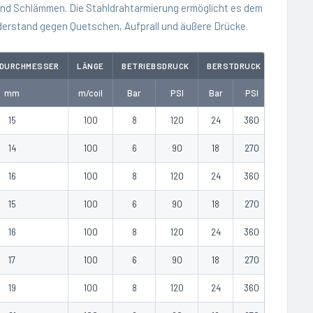
d Schlämmen. Die Stahldrahtarmierung ermöglicht es dem
derstand gegen Quetschen, Aufprall und äußere Drücke.
DURCHMESSER
LÄNGE
BETRIEBSDRUCK
BERSTDRUCK
GEWICH
mm
m/coil
Bar
PSI
Bar
PSI
kg/m
15
100
8
120
24
360
0.20
14
100
6
90
18
270
0.15
16
100
8
120
24
360
0.21
15
100
6
90
18
270
0.16
16
100
8
120
24
360
0.20
17
100
6
90
18
270
0.17
19
100
8
120
24
360
0.23