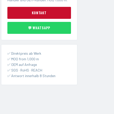
KONTAKT
💬 WHATSAPP
✅ Direktpreis ab Werk
✅ MOQ from 1,000 m
✅ OEM auf Anfrage
✅ SGS · RoHS · REACH
✅ Antwort innerhalb 8 Stunden