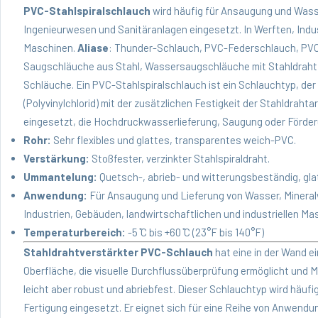
PVC-Stahlspiralschlauch
wird häufig für Ansaugung und
Wass
Ingenieurwesen und Sanitäranlagen eingesetzt. In Werften, Indus
Maschinen.
Aliase
: Thunder-Schlauch, PVC-Federschlauch, PVC
Saugschläuche aus Stahl, Wassersaugschläuche mit Stahldraht,
Schläuche. Ein PVC-Stahlspiralschlauch ist ein Schlauchtyp, der 
(Polyvinylchlorid) mit der zusätzlichen Festigkeit der Stahldraht
eingesetzt, die Hochdruckwasserlieferung, Saugung oder Förder
Rohr:
Sehr flexibles und glattes, transparentes weich-PVC.
Verstärkung:
Stoßfester, verzinkter Stahlspiraldraht.
Ummantelung:
Quetsch-, abrieb- und witterungsbeständig, gla
Anwendung:
Für Ansaugung und Lieferung von Wasser, Mineralw
Industrien, Gebäuden, landwirtschaftlichen und industriellen Ma
Temperaturbereich:
-5 ̊C bis +60 ̊C (23°F bis 140°F)
Stahldrahtverstärkter PVC-Schlauch
hat eine in der Wand e
Oberfläche, die visuelle Durchflussüberprüfung ermöglicht und M
leicht aber robust und abriebfest. Dieser Schlauchtyp wird häu
Fertigung eingesetzt. Er eignet sich für eine Reihe von Anwen