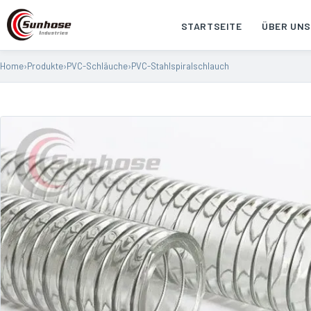
STARTSEITE
ÜBER UNS
Home
›
Produkte
›
PVC-Schläuche
›
PVC-Stahlspiralschlauch