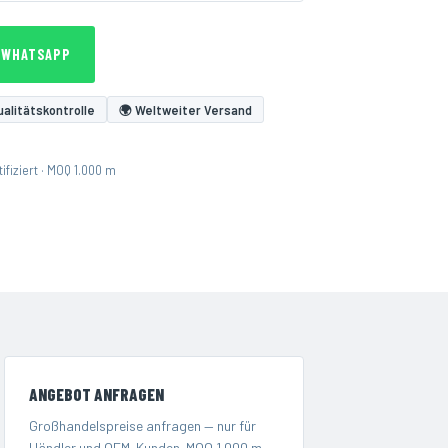
 WHATSAPP
alitätskontrolle
🌍 Weltweiter Versand
fiziert · MOQ 1.000 m
ANGEBOT ANFRAGEN
Großhandelspreise anfragen — nur für
Händler und OEM-Kunden. MOQ 1.000 m.