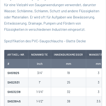
für eine Vielzahl von Sauganwendungen verwendet, darunter
Wasser, Schlämme, Schlamm, Schutt und andere Flüssigkeiten
oder Materialien. Er wird oft für Aufgaben wie Bewässerung,
Entwässerung, Drainage, Pumpen und Fördern von
Flüssigkeiten in verschiedenen Industrien eingesetzt.
Spezifikation des PVC-Saugschlauchs - Glatte Decke
ARTIKEL-NR.
NENNWEITE
INNENDURCHMESSER
WANDSTÄRK
#
Inch
mm
mm
SHS1925
3/4"
19
3
SHS2531
1"
25
3
SHS3238
1-1/4"
32
3
SHS3845
1-1/2"
38
3.5