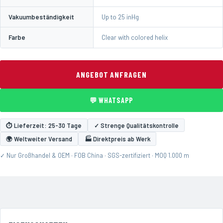
Vakuumbeständigkeit
Up to 25 inHg
Farbe
Clear with colored helix
ANGEBOT ANFRAGEN
💬 WHATSAPP
⏱ Lieferzeit: 25-30 Tage
✓ Strenge Qualitätskontrolle
🌍 Weltweiter Versand
🏭 Direktpreis ab Werk
✓ Nur Großhandel & OEM · FOB China · SGS-zertifiziert · MOQ 1.000 m