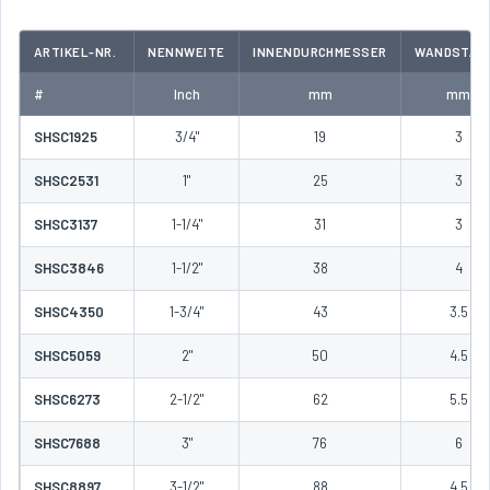
ARTIKEL-NR.
NENNWEITE
INNENDURCHMESSER
WANDSTÄR
#
Inch
mm
mm
SHSC1925
3/4"
19
3
SHSC2531
1"
25
3
SHSC3137
1-1/4"
31
3
SHSC3846
1-1/2"
38
4
SHSC4350
1-3/4"
43
3.5
SHSC5059
2"
50
4.5
SHSC6273
2-1/2"
62
5.5
SHSC7688
3"
76
6
SHSC8897
3-1/2"
88
4.5