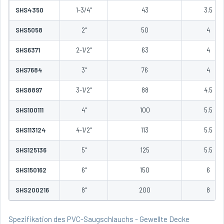
SHS4350
1-3/4"
43
3.5
SHS5058
2"
50
4
SHS6371
2-1/2"
63
4
SHS7684
3"
76
4
SHS8897
3-1/2"
88
4.5
SHS100111
4"
100
5.5
SHS113124
4-1/2"
113
5.5
SHS125136
5"
125
5.5
SHS150162
6"
150
6
SHS200216
8"
200
8
Spezifikation des PVC-Saugschlauchs - Gewellte Decke