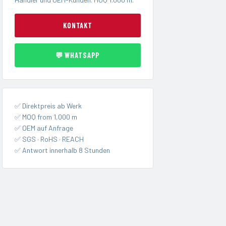
KONTAKT
💬 WHATSAPP
✅ Direktpreis ab Werk
✅ MOQ from 1,000 m
✅ OEM auf Anfrage
✅ SGS · RoHS · REACH
✅ Antwort innerhalb 8 Stunden