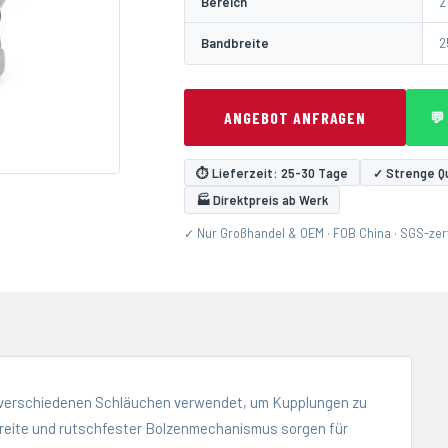
Bereich
2"
Bandbreite
2
ANGEBOT ANFRAGEN
💬
⏱ Lieferzeit: 25-30 Tage
✓ Strenge Qu
🏭 Direktpreis ab Werk
✓ Nur Großhandel & OEM · FOB China · SGS-zerti
verschiedenen Schläuchen verwendet, um Kupplungen zu
breite und rutschfester Bolzenmechanismus sorgen für