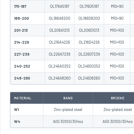
175-187
QL176A5187
QL176D5187
M10×90
188-200
QL186A8200
QL186D8200
M10×90
201-213
QL206A1213
QL206D1213
M10×100
214-226
QL216A4226
QL216D4226
M10×100
227-239
QL226A7239
QL226D7239
M10×100
240-252
QL246A0252
QL246D0252
M10×100
248-260
QL246A8260
QL246D8260
M10×100
MATERIAL
BAND
BRÜCKE
W1
Zinc-plated steel
Zinc-plated steel
W4
AISI 301SS/304ss
AISI 301SS/304ss