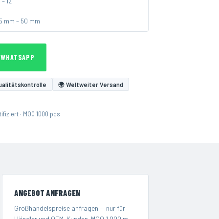
 – 12"
5 mm – 50 mm
 WHATSAPP
alitätskontrolle
🌍 Weltweiter Versand
fiziert · MOQ 1000 pcs
ANGEBOT ANFRAGEN
Großhandelspreise anfragen — nur für
Händler und OEM-Kunden. MOQ 1.000 m.