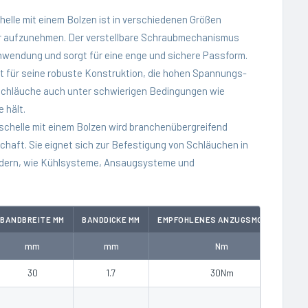
lle mit einem Bolzen ist in verschiedenen Größen
er aufzunehmen. Der verstellbare Schraubmechanismus
nwendung und sorgt für eine enge und sichere Passform.
t für seine robuste Konstruktion, die hohen Spannungs-
e Schläuche auch unter schwierigen Bedingungen wie
 hält.
chelle mit einem Bolzen wird branchenübergreifend
chaft. Sie eignet sich zur Befestigung von Schläuchen in
ordern, wie Kühlsysteme, Ansaugsysteme und
BANDBREITE MM
BANDDICKE MM
EMPFOHLENES ANZUGSMOMENT
mm
mm
Nm
30
1.7
30Nm