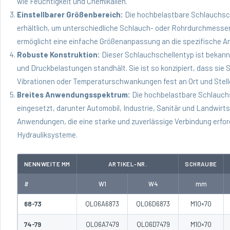
wie Feuchtigkeit und Chemikalien.
Einstellbarer Größenbereich:
Die hochbelastbare Schlauchsche
erhältlich, um unterschiedliche Schlauch- oder Rohrdurchmess
ermöglicht eine einfache Größenanpassung an die spezifische A
Robuste Konstruktion:
Dieser Schlauchschellentyp ist bekann
und Druckbelastungen standhält. Sie ist so konzipiert, dass si
Vibrationen oder Temperaturschwankungen fest an Ort und Stelle
Breites Anwendungsspektrum:
Die hochbelastbare Schlauchs
eingesetzt, darunter Automobil, Industrie, Sanitär und Landwirts
Anwendungen, die eine starke und zuverlässige Verbindung erf
Hydrauliksysteme.
NENNWEITE MM
ARTIKEL-NR.
SCHRAUBE
#
W1
W4
mm
68-73
QL06A6873
QL06D6873
M10×70
74-79
QL06A7479
QL06D7479
M10×70