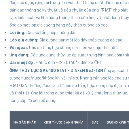
được sử dụng rộng rãi trong lĩnh vực thiết bị áp suất dầu cho các
đến các thông số kỹ thuật và tiêu chuẩn của ống. "R1AT" cho biế
tạo, hiệu suất và khả năng tương thích của ống với chất lỏng thủy 
ống có một lớp gia cường bằng dây thép cường độ cao.
Lõi ống:
Cao su tổng hợp chống dầu.
Lớp gia cường:
Gia cường bện một lớp dây thép cường độ cao.
Vỏ ngoài:
Cao su tổng hợp chống mài mòn và chịu thời tiết.
Ứng dụng:
Các ứng dụng thủy lực áp suất trung bình bao gồm thiế
Dải nhiệt độ :
- 40 ̊C đến + 125 ̊C (40°F đến 257°F)
ỐNG THỦY LỰC SAE 100 R1AT - DIN-EN 853-1SN
Ống áp suất t
tương nước/nước/không khí và khí trơ. Không cần bóc lớp cao su n
R1AT/1SN thường được làm từ cao su tổng hợp, cung cấp độ linh h
và thời tiết. Ống lõi trong được thiết kế để xử lý chất lỏng thủy lự
cung cấp độ bền bổ sung.
MÃ SẢN PHẨM
KÍCH THƯỚC DANH NGHĨA
SAE
ĐƯỜNG KÍNH 