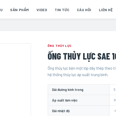
ỆU
SẢN PHẨM
VIDEO
TIN TỨC
CÂU HỎI
LIÊN HỆ
ỐNG THỦY LỰC
ỐNG THỦY LỰC SAE 1
Ống thủy lực bện một lớp dây thép theo 
hệ thống thủy lực áp suất trung bình.
Dải đường kính trong
5
Áp suất làm việc
1
Dải nhiệt độ
-