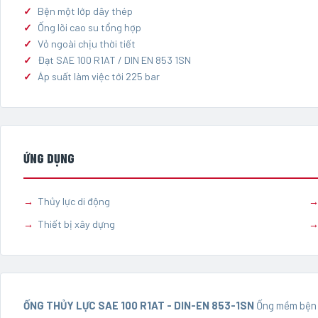
Bện một lớp dây thép
Ống lõi cao su tổng hợp
Vỏ ngoài chịu thời tiết
Đạt SAE 100 R1AT / DIN EN 853 1SN
Áp suất làm việc tới 225 bar
ỨNG DỤNG
Thủy lực di động
Thiết bị xây dựng
ỐNG THỦY LỰC SAE 100 R1AT - DIN-EN 853-1SN
Ống mềm bện l