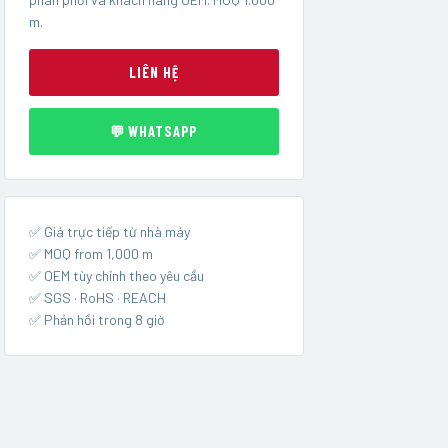
m.
LIÊN HỆ
💬 WHATSAPP
✅ Giá trực tiếp từ nhà máy
✅ MOQ from 1,000 m
✅ OEM tùy chỉnh theo yêu cầu
✅ SGS · RoHS · REACH
✅ Phản hồi trong 8 giờ