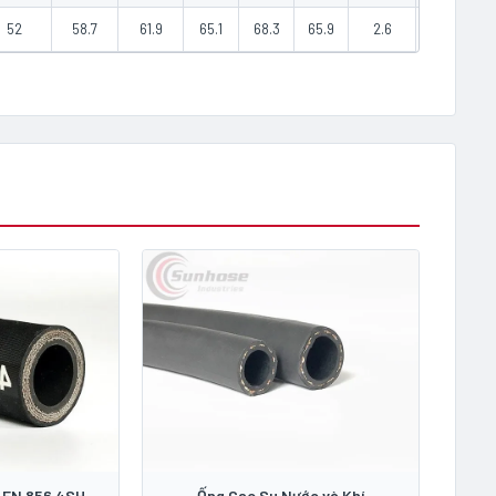
52
58.7
61.9
65.1
68.3
65.9
2.6
380
 EN 856 4SH
Ống Cao Su Nước và Khí