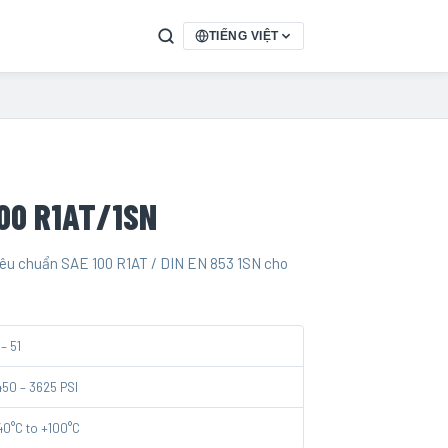
TIẾNG VIỆT
00 R1AT/1SN
tiêu chuẩn SAE 100 R1AT / DIN EN 853 1SN cho
 – 51
450 – 3625 PSI
40°C to +100°C