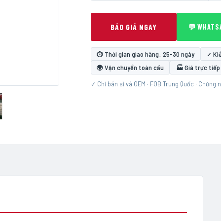
BÁO GIÁ NGAY
💬 WHATS
⏱ Thời gian giao hàng: 25-30 ngày
✓ Ki
🌍 Vận chuyển toàn cầu
🏭 Giá trực tiế
✓ Chỉ bán sỉ và OEM · FOB Trung Quốc · Chứng 