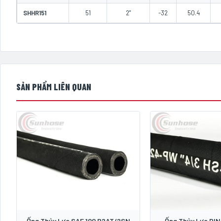
SHHR151
51
2"
-32
50.4
SẢN PHẨM LIÊN QUAN
Ống Thủy Lực SAE 100 R2AT/2SN
Ống Thủy Lực DIN