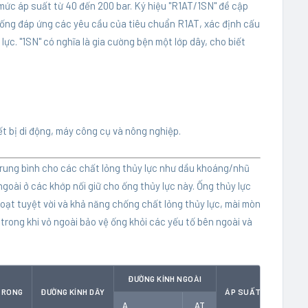
 mức áp suất từ 40 đến 200 bar. Ký hiệu "R1AT/1SN" đề cập
t ống đáp ứng các yêu cầu của tiêu chuẩn R1AT, xác định cấu
lực. "1SN" có nghĩa là gia cường bện một lớp dây, cho biết
t bị di động, máy công cụ và nông nghiệp.
rung bình cho các chất lỏng thủy lực như dầu khoáng/nhũ
goài ở các khớp nối giữ cho ống thủy lực này. Ống thủy lực
oạt tuyệt vời và khả năng chống chất lỏng thủy lực, mài mòn
c, trong khi vỏ ngoài bảo vệ ống khỏi các yếu tố bên ngoài và
ĐƯỜNG KÍNH NGOÀI
TRONG
ĐƯỜNG KÍNH DÂY
ÁP SUẤT LÀM VIỆC
A
AT