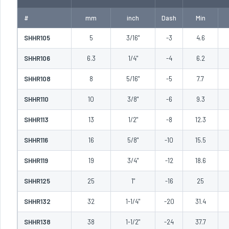
#
mm
inch
Dash
Min
SHHR105
5
3/16"
-3
4.6
SHHR106
6.3
1/4"
-4
6.2
SHHR108
8
5/16"
-5
7.7
SHHR110
10
3/8"
-6
9.3
SHHR113
13
1/2"
-8
12.3
SHHR116
16
5/8"
-10
15.5
SHHR119
19
3/4"
-12
18.6
SHHR125
25
1"
-16
25
SHHR132
32
1-1/4"
-20
31.4
SHHR138
38
1-1/2"
-24
37.7