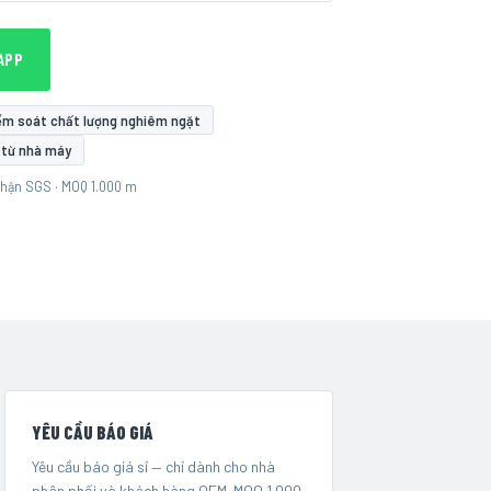
APP
ểm soát chất lượng nghiêm ngặt
p từ nhà máy
nhận SGS · MOQ 1.000 m
YÊU CẦU BÁO GIÁ
Yêu cầu báo giá sỉ — chỉ dành cho nhà
phân phối và khách hàng OEM. MOQ 1.000