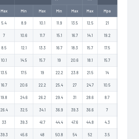
Max
Min
Max
Min
Max
Max
Mpa
Psi
5.4
8.9
10.1
11.9
13.5
12.5
21
3045
7
10.6
11.7
15.1
16.7
14.1
19.2
2780
8.5
12.1
13.3
16.7
18.3
15.7
17.5
2540
10.1
14.5
15.7
19
20.6
18.1
15.7
2280
13.5
17.5
19
22.2
23.8
21.5
14
2030
16.7
20.6
22.2
25.4
27
24.7
10.5
1520
19.8
24.6
26.2
29.4
31
28.6
8.7
1260
26.4
32.5
34.1
36.9
39.3
36.6
7
1015
33
39.3
41.7
44.4
47.6
44.8
4.3
620
39.3
45.6
48
50.8
54
52
3.5
510