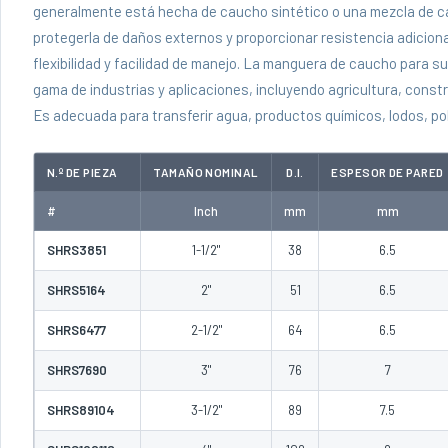
generalmente está hecha de caucho sintético o una mezcla de ca
protegerla de daños externos y proporcionar resistencia adicio
flexibilidad y facilidad de manejo. La manguera de caucho para 
gama de industrias y aplicaciones, incluyendo agricultura, constr
Es adecuada para transferir agua, productos químicos, lodos, pol
N.º DE PIEZA
TAMAÑO NOMINAL
D.I.
ESPESOR DE PARED
#
Inch
mm
mm
SHRS3851
1-1/2"
38
6.5
SHRS5164
2"
51
6.5
SHRS6477
2-1/2"
64
6.5
SHRS7690
3"
76
7
SHRS89104
3-1/2"
89
7.5