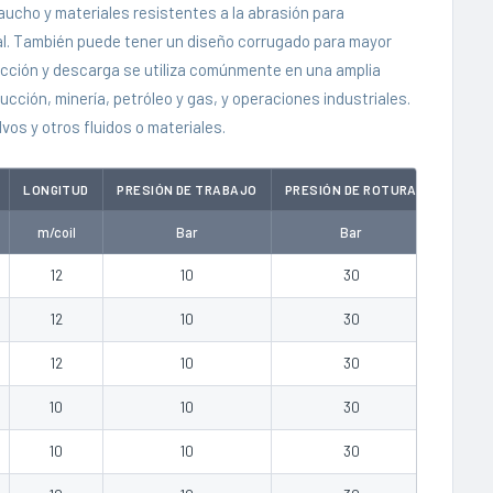
ucho y materiales resistentes a la abrasión para
nal. También puede tener un diseño corrugado para mayor
succión y descarga se utiliza comúnmente en una amplia
ucción, minería, petróleo y gas, y operaciones industriales.
vos y otros fluidos o materiales.
LONGITUD
PRESIÓN DE TRABAJO
PRESIÓN DE ROTURA
VACÍO
m/coil
Bar
Bar
Bar
12
10
30
-0.85
12
10
30
-0.85
12
10
30
-0.85
10
10
30
-0.85
10
10
30
-0.85