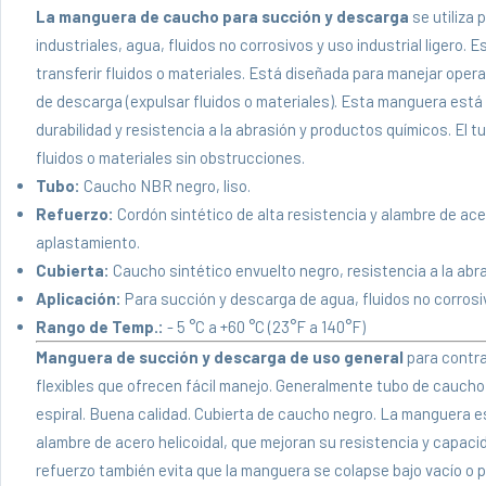
La manguera de caucho para succión y descarga
se utiliza 
industriales, agua, fluidos no corrosivos y uso industrial ligero.
transferir fluidos o materiales. Está diseñada para manejar oper
de descarga (expulsar fluidos o materiales). Esta manguera está 
durabilidad y resistencia a la abrasión y productos químicos. El tub
fluidos o materiales sin obstrucciones.
Tubo:
Caucho NBR negro, liso.
Refuerzo:
Cordón sintético de alta resistencia y alambre de acer
aplastamiento.
Cubierta:
Caucho sintético envuelto negro, resistencia a la abra
Aplicación:
Para succión y descarga de agua, fluidos no corrosivo
Rango de Temp.:
- 5 °C a +60 °C (23°F a 140°F)
Manguera de succión y descarga de uso general
para contra
flexibles que ofrecen fácil manejo. Generalmente tubo de caucho 
espiral. Buena calidad. Cubierta de caucho negro. La manguera es
alambre de acero helicoidal, que mejoran su resistencia y capacid
refuerzo también evita que la manguera se colapse bajo vacío o p