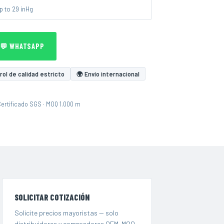
p to 29 inHg
💬 WHATSAPP
ol de calidad estricto
🌍 Envío internacional
Certificado SGS · MOQ 1.000 m
SOLICITAR COTIZACIÓN
Solicite precios mayoristas — solo
distribuidores y compradores OEM. MOQ