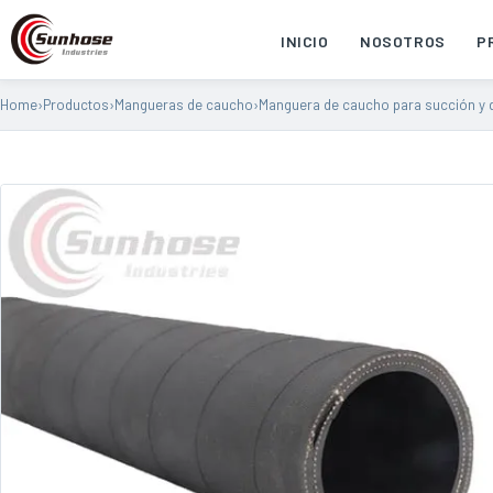
INICIO
NOSOTROS
P
Home
›
Productos
›
Mangueras de caucho
›
Manguera de caucho para succión y 