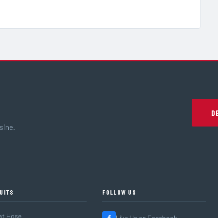
D
sine.
UITS
FOLLOW US
at Hose
Like Us on Facebook