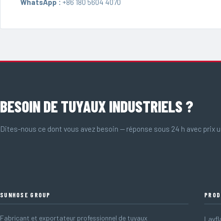
WhatsApp :
+86 180 5604 4070
BESOIN DE TUYAUX INDUSTRIELS ?
Dites-nous ce dont vous avez besoin — réponse sous 24 h avec prix u
SUNHOSE GROUP
PROD
Fabricant et exportateur professionnel de tuyaux
Layfl